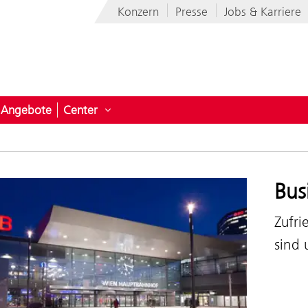
Konzern
Presse
Jobs & Karriere
Angebote
Center
ermenü öffnen für News
Untermenü öffnen für Center
Bus
Zufri
sind 