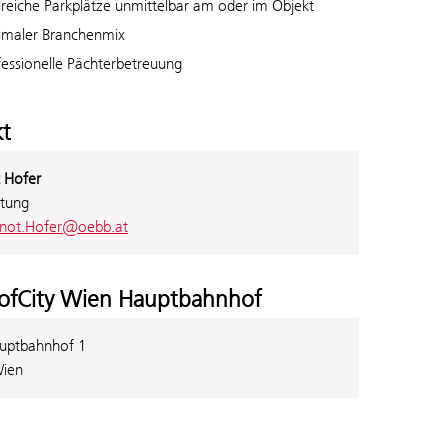
lreiche Parkplätze unmittelbar am oder im Objekt
imaler Branchenmix
fessionelle Pächterbetreuung
t
 Hofer
tung
not.Hofer@oebb.at
ofCity Wien Hauptbahnhof
uptbahnhof 1
ien