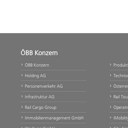
ÖBB Konzern
ÖBB Konzern
Produk
Holding AG
Technis
Personenverkehr AG
Österre
Infrastruktur AG
Rail To
Rail Cargo Group
Operati
Immobilienmanagement GmbH
iMobili