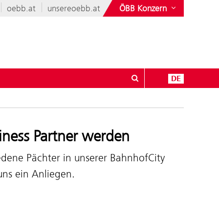
oebb.at
unsereoebb.at
ÖBB Konzern
DE
iness Partner werden
edene Pächter in unserer BahnhofCity
uns ein Anliegen.