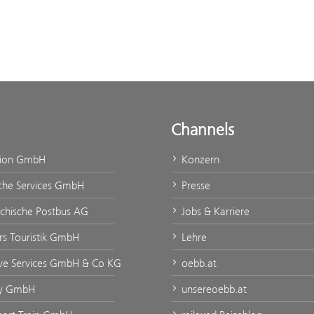
Channels
tion GmbH
Konzern
che Services GmbH
Presse
ichische Postbus AG
Jobs & Karriere
urs Touristik GmbH
Lehre
ve Services GmbH & Co KG
oebb.at
ty GmbH
unsereoebb.at