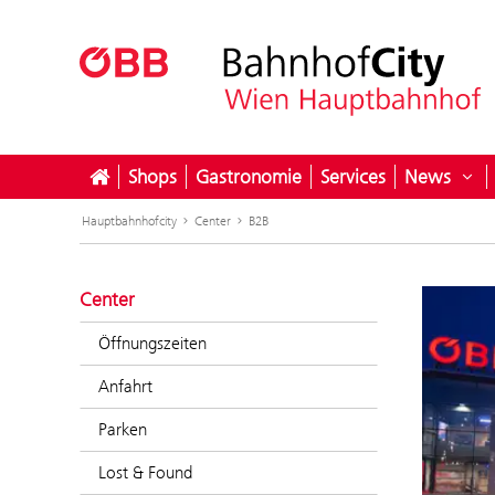
Shops
Gastronomie
Services
News
Unt
Hauptbahnhofcity
Center
B2B
Center
Öffnungszeiten
Anfahrt
Parken
Lost & Found