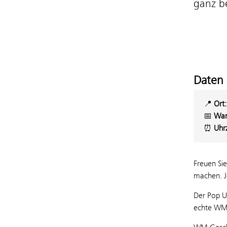
ganz b
Daten 
📍
Ort
📅
Wan
⏰
Uhr
Freuen Si
machen. Je
Der Pop Up
echte WM 