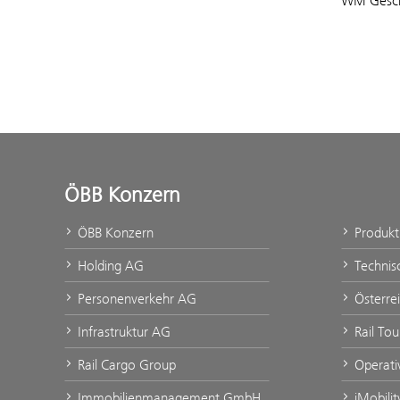
WM Geschi
ÖBB Konzern
ÖBB Konzern
Produk
Holding AG
Technis
Personenverkehr AG
Österre
Infrastruktur AG
Rail To
Rail Cargo Group
Operati
Immobilienmanagement GmbH
iMobili