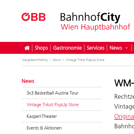
Shops
Gastronomie
Services
News
Unt
Hauptbahnhofcity
News
Vintage Trikot PopUp Store
WM-G
News
3x3 Basketball Austria Tour
Rechtze
Vintage Trikot PopUp Store
Vintag
Origina
Kasperl-Theater
Bahnho
Events & Aktionen