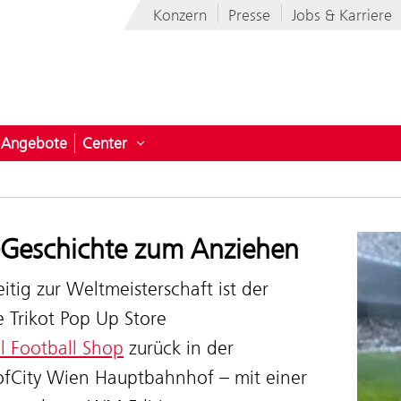
Konzern
Presse
Jobs & Karriere
Angebote
Center
ermenü öffnen für News
Untermenü öffnen für Center
eschichte zum Anziehen
itig zur Weltmeisterschaft ist der
e Trikot Pop Up Store
l Football Shop
zurück in der
fCity Wien Hauptbahnhof – mit einer