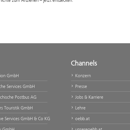
chte zum Anziehen – jetzt entdecken.
Channels
tion GmbH
Konzern
che Services GmbH
Presse
ichische Postbus AG
Jobs & Karriere
urs Touristik GmbH
Lehre
ve Services GmbH & Co KG
oebb.at
ty GmbH
unsereoebb.at