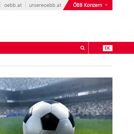
oebb.at
unsereoebb.at
ÖBB Konzern
DE