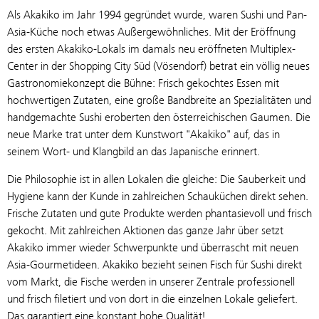
Als Akakiko im Jahr 1994 gegründet wurde, waren Sushi und Pan-
Asia-Küche noch etwas Außergewöhnliches. Mit der Eröffnung
des ersten Akakiko-Lokals im damals neu eröffneten Multiplex-
Center in der Shopping City Süd (Vösendorf) betrat ein völlig neues
Gastronomiekonzept die Bühne: Frisch gekochtes Essen mit
hochwertigen Zutaten, eine große Bandbreite an Spezialitäten und
handgemachte Sushi eroberten den österreichischen Gaumen. Die
neue Marke trat unter dem Kunstwort "Akakiko" auf, das in
seinem Wort- und Klangbild an das Japanische erinnert.
Die Philosophie ist in allen Lokalen die gleiche: Die Sauberkeit und
Hygiene kann der Kunde in zahlreichen Schauküchen direkt sehen.
Frische Zutaten und gute Produkte werden phantasievoll und frisch
gekocht. Mit zahlreichen Aktionen das ganze Jahr über setzt
Akakiko immer wieder Schwerpunkte und überrascht mit neuen
Asia-Gourmetideen. Akakiko bezieht seinen Fisch für Sushi direkt
vom Markt, die Fische werden in unserer Zentrale professionell
und frisch filetiert und von dort in die einzelnen Lokale geliefert.
Das garantiert eine konstant hohe Qualität!