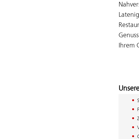
Nahvers
Lateni
Restaur
Genuss
Ihrem G
Unsere 