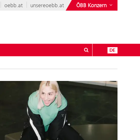
oebb.at
unsereoebb.at
ÖBB Konzern
DE