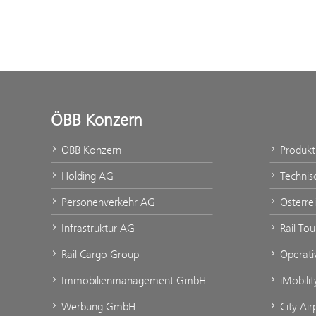
ÖBB Konzern
ÖBB Konzern
Produk
Holding AG
Technis
Personenverkehr AG
Österre
Infrastruktur AG
Rail To
Rail Cargo Group
Operati
Immobilienmanagement GmbH
iMobili
Werbung GmbH
City Ai