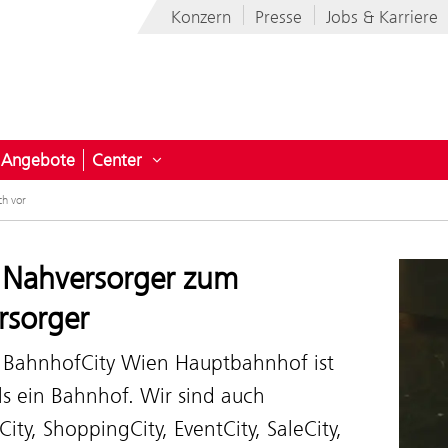
Konzern
Presse
Jobs & Karriere
Angebote
Center
ermenü öffnen für News
Untermenü öffnen für Center
ch vor
Nahversorger zum
rsorger
 BahnhofCity Wien Hauptbahnhof ist
ls ein Bahnhof. Wir sind auch
ity, ShoppingCity, EventCity, SaleCity,