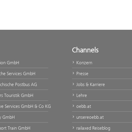
Channels
tion GmbH
Konzern
che Services GmbH
Presse
ichische Postbus AG
Jobs & Karriere
urs Touristik GmbH
Lehre
ve Services GmbH & Co KG
oebb.at
ty GmbH
unsereoebb.at
rport Train GmbH
railaxed Reiseblog