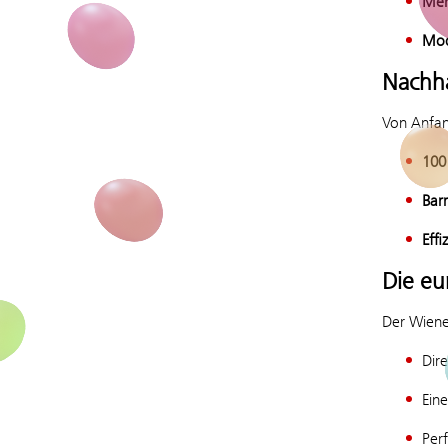
Meh
Mod
Nachha
Von Anfan
100
Barr
Effi
Die eu
Der Wiene
Dir
Eine
Per