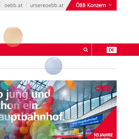
oebb.at
unsereoebb.at
ÖBB Konzern
DE