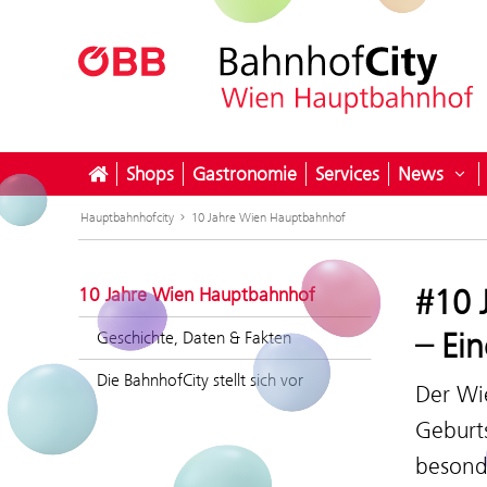
Shops
Gastronomie
Services
News
Unt
Hauptbahnhofcity
10 Jahre Wien Hauptbahnhof
#10 
10 Jahre Wien Hauptbahnhof
– Ein
Geschichte, Daten & Fakten
Die BahnhofCity stellt sich vor
Der Wi
Geburts
besond