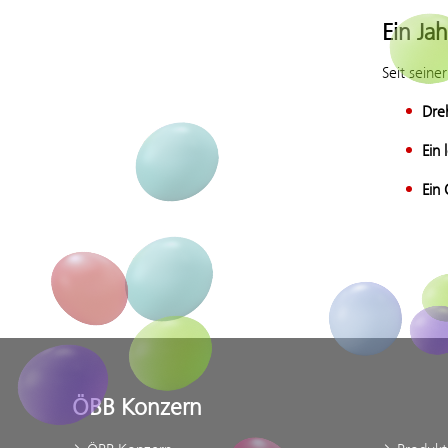
Ein Jah
Seit sein
Dre
Ein 
Ein
ÖBB Konzern