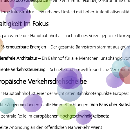
r als 20.000 Arbeitsplätze
– ein Zentrum für Handel, Gastronomie und
erne Infrastruktur
– ein urbanes Umfeld mit hoher Aufenthaltsqualitä
ltigkeit im Fokus
g an wurde der Hauptbahnhof als nachhaltiges Vorzeigeprojekt konzip
 % erneuerbare Energien
– Der gesamte Bahnstrom stammt aus grüne
ierefreie Architektur
– Ein Bahnhof für alle Menschen, unabhängig vo
ziente Verkehrssteuerung
– Schnelle und umweltfreundliche Verbindung
ropäische Verkehrsdrehscheibe
r Hauptbahnhof ist einer der wichtigsten Bahnknotenpunkte Europas:
ekte Zugverbindungen in alle Himmelsrichtungen:
Von Paris über Bratis
 zentrale Rolle im
europäischen Hochgeschwindigkeitsnetz
fekte Anbindung an den öffentlichen Nahverkehr Wiens