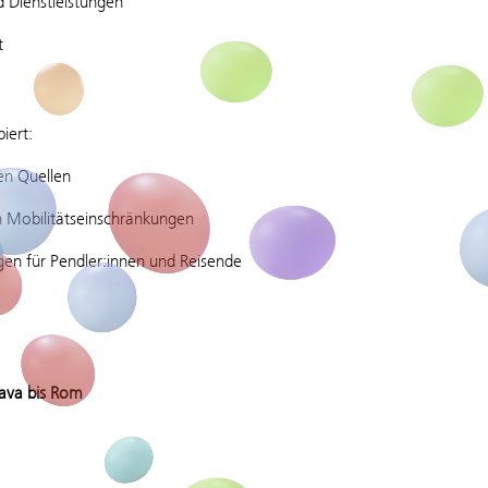
 Dienstleistungen
t
iert:
n Quellen
n Mobilitätseinschränkungen
en für Pendler:innen und Reisende
lava bis Rom