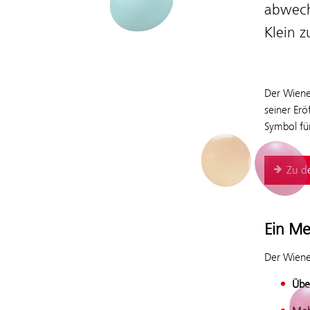
abwech
Klein z
Der Wiener
seiner Erö
Symbol für
Zu d
Ein Me
Der Wiene
Übe