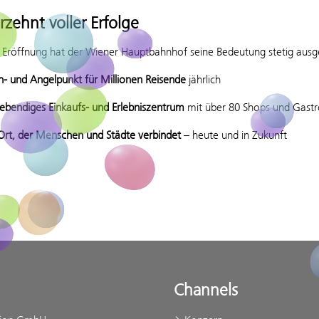
rzehnt voller Erfolge
er Eröffnung hat der Wiener Hauptbahnhof seine Bedeutung stetig ausg
h- und Angelpunkt für Millionen Reisende
jährlich
lebendiges Einkaufs- und Erlebniszentrum
mit über 80 Shops und Gast
 Ort, der Menschen und Städte verbindet
– heute und in Zukunft
Channels